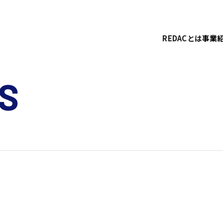
REDACとは
事業
S